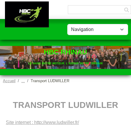
Panneau de gestion des cookies
HBC RHINAU
LE HAND NOTRE MOTEUR, L'AVENIR NOTRE TERRAIN
Accueil
Transport LUDWILLER
TRANSPORT LUDWILLER
Site internet : http://www.ludwiller.fr/