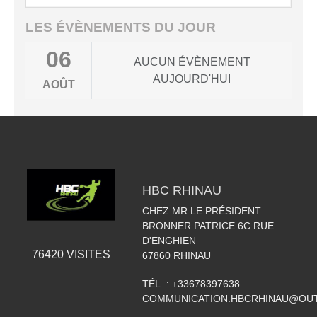
LES ÉVÈNEMENTS DU JOUR
06
AUCUN ÉVÈNEMENT
AUJOURD'HUI
AOÛT
HBC RHINAU
CHEZ MR LE PRÉSIDENT
BRONNER PATRICE 6C RUE
D'ENGHIEN
76420
VISITES
67860
RHINAU
TÉL. :
+33678397638
COMMUNICATION.HBCRHINAU@OU