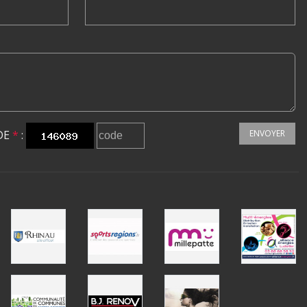
DE
*
:
ENVOYER