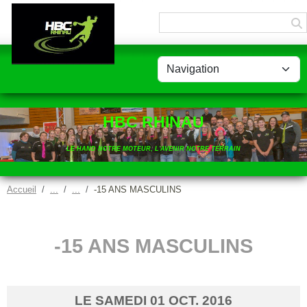
Panneau de gestion des cookies
HBC RHINAU
LE HAND NOTRE MOTEUR, L'AVENIR NOTRE TERRAIN
Accueil
-15 ANS MASCULINS
-15 ANS MASCULINS
LE
SAMEDI
01
OCT.
2016