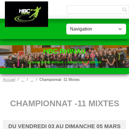
Panneau de gestion des cookies
HBC RHINAU
LE HAND NOTRE MOTEUR, L'AVENIR NOTRE TERRAIN
Accueil
Championnat -11 Mixtes
CHAMPIONNAT -11 MIXTES
DU
VENDREDI
03
AU
DIMANCHE
05
MARS