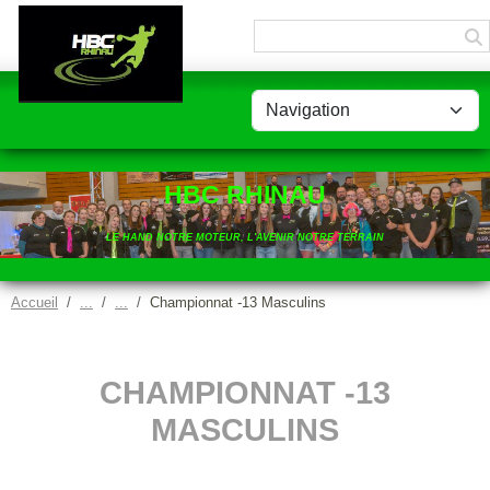
Panneau de gestion des cookies
HBC RHINAU
LE HAND NOTRE MOTEUR, L'AVENIR NOTRE TERRAIN
Accueil
Championnat -13 Masculins
CHAMPIONNAT -13
MASCULINS