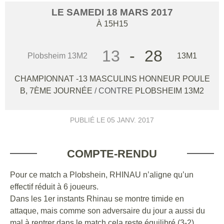
LE
SAMEDI
18
MARS
2017
À 15H15
13
-
28
Plobsheim 13M2
13M1
CHAMPIONNAT -13 MASCULINS HONNEUR POULE
B, 7ÈME JOURNÉE
/ CONTRE
PLOBSHEIM 13M2
PUBLIÉ LE
05 JANV. 2017
COMPTE-RENDU
Pour ce match a Plobshein, RHINAU n’aligne qu’un
effectif réduit à 6 joueurs.
Dans les 1er instants Rhinau se montre timide en
attaque, mais comme son adversaire du jour a aussi du
mal à rentrer dans le match cela reste équilibré (3-2).