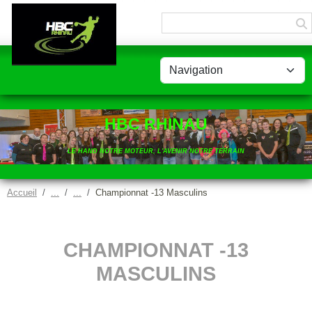
Panneau de gestion des cookies
HBC RHINAU
LE HAND NOTRE MOTEUR, L'AVENIR NOTRE TERRAIN
Accueil
Championnat -13 Masculins
CHAMPIONNAT -13
MASCULINS