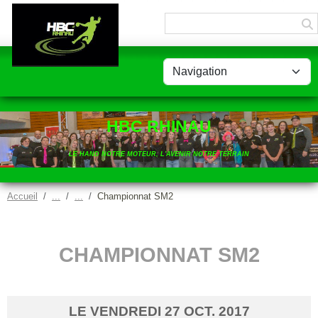
Panneau de gestion des cookies
HBC RHINAU
LE HAND NOTRE MOTEUR, L'AVENIR NOTRE TERRAIN
Accueil
Championnat SM2
CHAMPIONNAT SM2
LE
VENDREDI
27
OCT.
2017