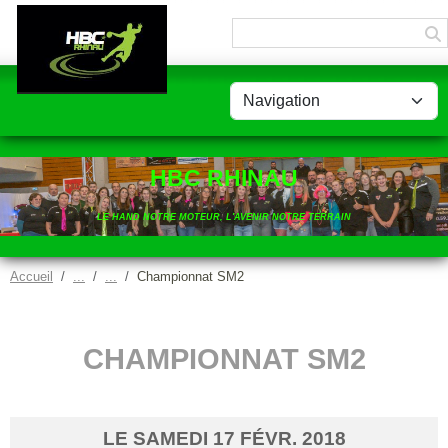
Panneau de gestion des cookies
HBC RHINAU
LE HAND NOTRE MOTEUR, L'AVENIR NOTRE TERRAIN
Accueil
Championnat SM2
CHAMPIONNAT SM2
LE
SAMEDI
17
FÉVR.
2018