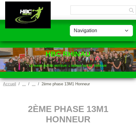
Panneau de gestion des cookies
HBC RHINAU
LE HAND NOTRE MOTEUR, L'AVENIR NOTRE TERRAIN
Accueil
2ème phase 13M1 Honneur
2ÈME PHASE 13M1
HONNEUR