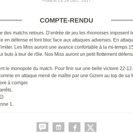
PUBLIÉ LE
26 DÉC. 2017
COMPTE-RENDU
es matchs retours. D'entrée de jeu les rhionoises imposent le r
e en défense et font bloc face aux attaques adverses. En attaque
l'imiter. Les Miss auront une avance confortable à la mi-temps 1
ur buts à tour de rôle. Nos Miss auront un petit flottement défen
nt le monopole du match. Pour finir sur une belle victoire 22-12.
e comme en attaque mené de maître par une Gizem au top de sa 
re à corriger.
arrêts.
😉
Anne 1.