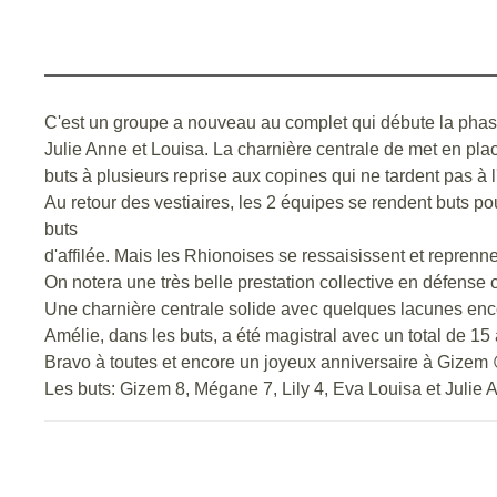
C'est un groupe a nouveau au complet qui débute la phase d
Julie Anne et Louisa. La charnière centrale de met en plac
buts à plusieurs reprise aux copines qui ne tardent pas à 
Au retour des vestiaires, les 2 équipes se rendent buts po
buts
d'affilée. Mais les Rhionoises se ressaisissent et reprenne
On notera une très belle prestation collective en défens
Une charnière centrale solide avec quelques lacunes enco
Amélie, dans les buts, a été magistral avec un total de 15 
Bravo à toutes et encore un joyeux anniversaire à Gizem 
Les buts: Gizem 8, Mégane 7, Lily 4, Eva Louisa et Julie 