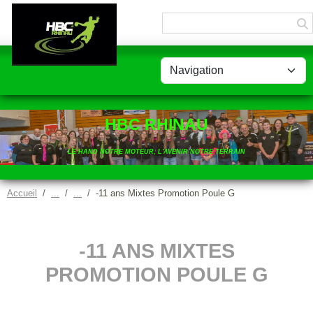
Panneau de gestion des cookies
HBC RHINAU
LE HAND NOTRE MOTEUR, L'AVENIR NOTRE TERRAIN
Accueil
-11 ans Mixtes Promotion Poule G
-11 ANS MIXTES
PROMOTION POULE G