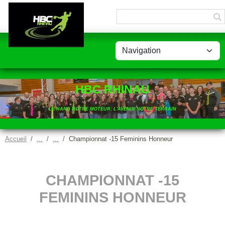
Panneau de gestion des cookies
HBC RHINAU
LE HAND NOTRE MOTEUR, L'AVENIR NOTRE TERRAIN
Accueil
Championnat -15 Feminins Honneur
CHAMPIONNAT -15
FEMININS HONNEUR