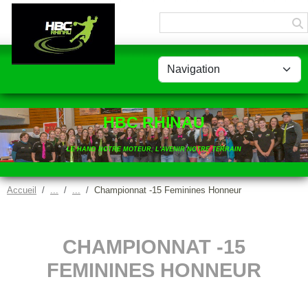
Panneau de gestion des cookies
HBC RHINAU
LE HAND NOTRE MOTEUR, L'AVENIR NOTRE TERRAIN
Accueil
Championnat -15 Feminines Honneur
CHAMPIONNAT -15
FEMININES HONNEUR