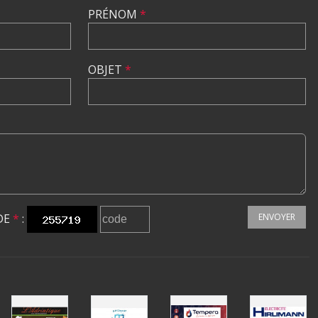
PRÉNOM
*
OBJET
*
DE
*
:
ENVOYER