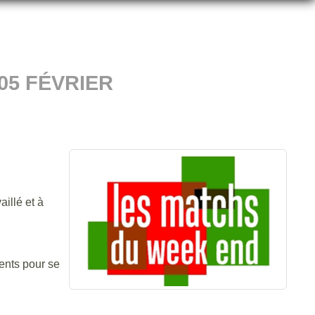
05 FÉVRIER
illé et à
ents pour se