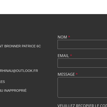
NOM
*
NT BRONNER PATRICE 6C
EMAIL
*
CRHINAU@OUTLOOK.FR
MESSAGE
*
LES
U INAPPROPRIÉ
VEUILLEZ RECOPIER LE CO