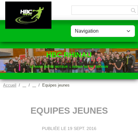
Panneau de gestion des cookies
HBC RHINAU
LE HAND NOTRE MOTEUR, L'AVENIR NOTRE TERRAIN
Accueil
Equipes jeunes
EQUIPES JEUNES
PUBLIÉE LE
19 SEPT. 2016