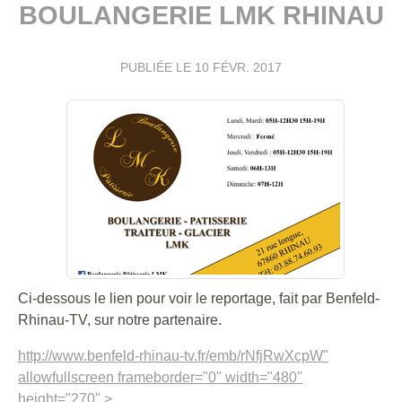
BOULANGERIE LMK RHINAU
PUBLIÉE LE
10 FÉVR. 2017
Ci-dessous le lien pour voir le reportage, fait par Benfeld-
Rhinau-TV, sur notre partenaire.
http://www.benfeld-rhinau-tv.fr/emb/rNfjRwXcpW"
allowfullscreen frameborder="0" width="480"
height="270" >