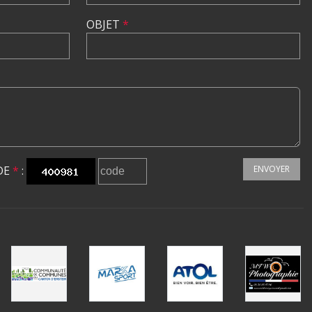
OBJET
*
DE
*
:
ENVOYER