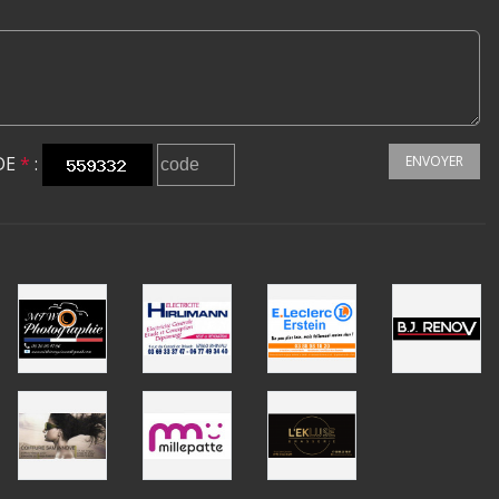
DE
*
:
ENVOYER