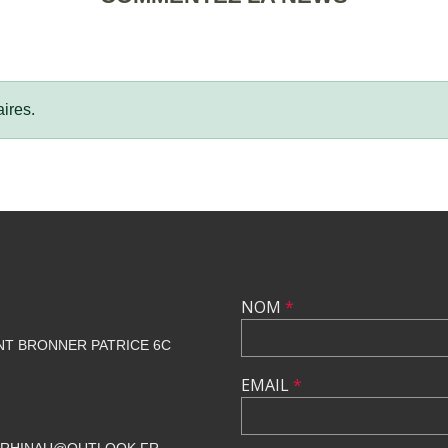
ires.
NOM
*
NT BRONNER PATRICE 6C
EMAIL
*
CRHINAU@OUTLOOK.FR