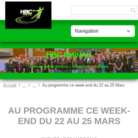
Panneau de gestion des cookies
HBC RHINAU
LE HAND NOTRE MOTEUR, L'AVENIR NOTRE TERRAIN
Accueil
Au programme ce week-end du 22 au 25 Mars
AU PROGRAMME CE WEEK-
END DU 22 AU 25 MARS