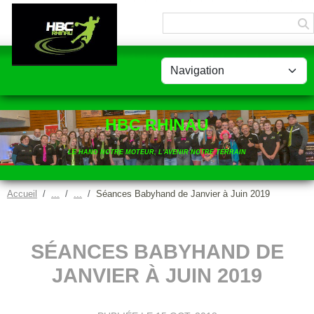
Panneau de gestion des cookies
HBC RHINAU
LE HAND NOTRE MOTEUR, L'AVENIR NOTRE TERRAIN
Accueil
Séances Babyhand de Janvier à Juin 2019
SÉANCES BABYHAND DE
JANVIER À JUIN 2019